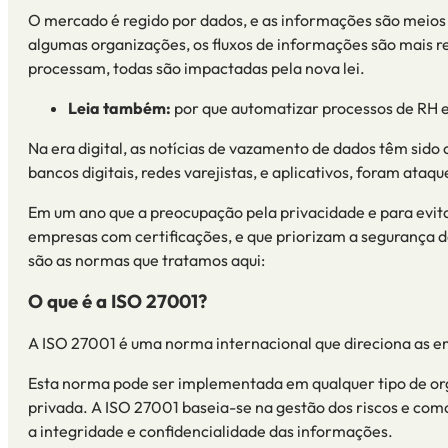
O mercado é regido por dados, e as informações são meios
algumas organizações
,
os fluxos de informações são mais re
processam, todas são impactadas pela nova lei.
Leia também:
por que automatizar processos de RH e
Na era digital, as notícias de vazamento de dados têm sido 
bancos digitais, redes varejistas, e aplicativos, foram at
Em um ano que a preocupação pela privacidade e para evita
empresas com certificações, e que priorizam a segurança 
são as normas que tratamos aqui:
O que é a
I
SO
27001?
A ISO 27001
é uma norma internacional que
direciona as 
Esta
norma
pode ser implementada em qualquer tipo de o
privada.
A ISO 27001 baseia-se na gestão dos riscos e com
a integridade e confidencialidade das informações.