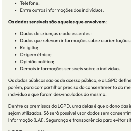
Telefone
;
Entre outras informações dos indivíduos.
Os dados sensíveis são aqueles que envolvem
:
D
ados de crianças e adolescentes;
Dados que
relevam informações sobre a orientação s
R
eligião;
O
rigem étnica;
O
pinião política
;
D
emais informações sensíveis sobre o indivíduo.
Os dados públicos são os de acesso público, e a LGPD define
porém, para compartilhar precisa do consentimento do m
indivíduo e que foram desvinculados do mesmo.
Dentre as premissas da LGPD,
uma delas é que
o dono das 
sejam utilizados. Só será possível usar dados sem consenti
Informação (LAI). Segurança e transparência para evitar si