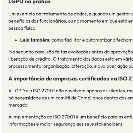
LGPD na prática
Um exemplo de tratamento de dados, é quando um gestor d
benefícios dos funcionários
,
ou no momento em que está em
pessoa física
.
Leia também:
como facilitar e automatizar o fecha
No segundo caso, são feitas avaliações antes da aprovação
liberação de crédito.
O tratamento dos dados está em várias
processamento, organização, alteração, e qualquer ação q
A importância de empresas certificadas na ISO 
A L
GPD
e a
IS
O
27001
não envolve
m
apenas os clientes, m
há necessidade de um comitê de Compliance dentro das o
mercado.
A implementação da ISO 27001 é um benefício para as enti
informações e maior segurança aos seus stakeholders.