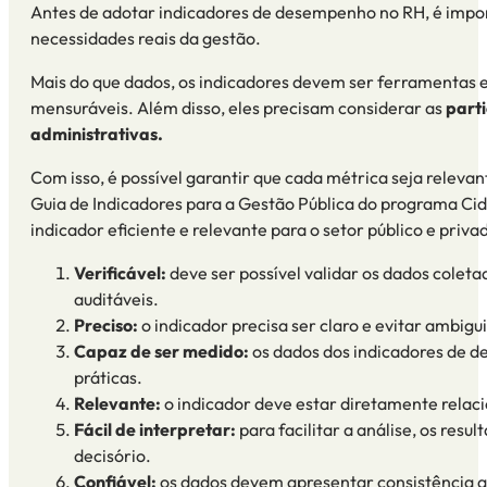
Antes de adotar
indicadores de desempenho
no RH, é impo
necessidades reais da gestão.
Mais do que dados, os indicadores devem ser ferramentas e
mensuráveis. Além disso, eles precisam considerar as
parti
administrativas.
Com isso, é possível garantir que cada métrica seja releva
Guia de Indicadores para a Gestão Pública
do programa Cida
indicador eficiente e relevante para o
setor público
e priva
Verificável:
deve ser possível validar os dados colet
auditáveis.
Preciso:
o indicador precisa ser claro e evitar ambi
Capaz de ser medido:
os dados dos
indicadores de 
práticas.
Relevante:
o indicador deve estar diretamente relac
Fácil de interpretar:
para facilitar a análise, os res
decisório.
Confiável:
os dados devem apresentar consistência 