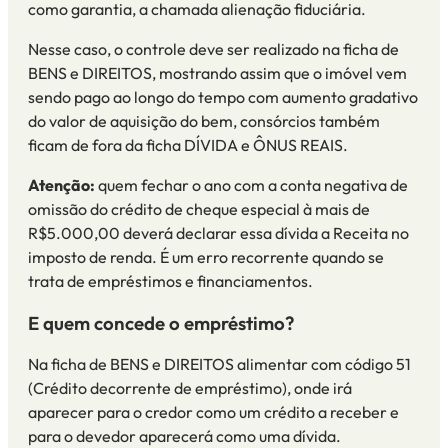
como garantia, a chamada alienação fiduciária.
Nesse caso, o controle deve ser realizado na ficha de
BENS e DIREITOS, mostrando assim que o imóvel v
em
sendo pago ao longo do tempo
com aumento gradativo
do valor de aquisição do bem, consórcios também
ficam de fora
da ficha DÍVIDA e ÔNUS REAIS.
Atenção:
quem fechar o ano com a conta negativa
de
omissão do crédito de
cheque
especial
à mais de
R$5.000,00 deverá declarar essa dívida a Receita no
imposto de renda. É
um erro recorrente qu
ando se
trata de empréstimos e financiamentos
.
E quem concede o empréstimo?
Na ficha de BENS e DIREITOS
alimentar
com código 51
(Crédito decorrente de
empréstimo
),
onde
irá
aparecer para o credor como um crédito a receber
e
para o devedor aparecerá como uma dívida.