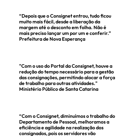
“Depois que o Consignet entrou, tudo ficou
muito mais fácil, desde a liberação da
margem até o desconto em folha. Não é
 de
Prefeitura de
Prefeitura de
Pr
mais preciso lançar um por um e conferir.”
 MA
Campos de Júlio -
Ituiutaba - MG
São
Prefeitura de Nova Esperança
MT
"Com o uso do Portal da Consignet, houve a
redução do tempo necessário para a gestão
das consignações, permitindo alocar a força
de trabalho para outras atividades."
Ministério Público de Santa Catarina
“Com o Consignet, diminuímos o trabalho do
Departamento de Pessoal, melhoramos a
eficiência e agilidade na realização dos
consignados, pois os servidores vão