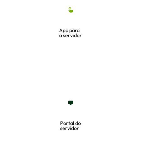
App para
o servidor
Portal do
servidor