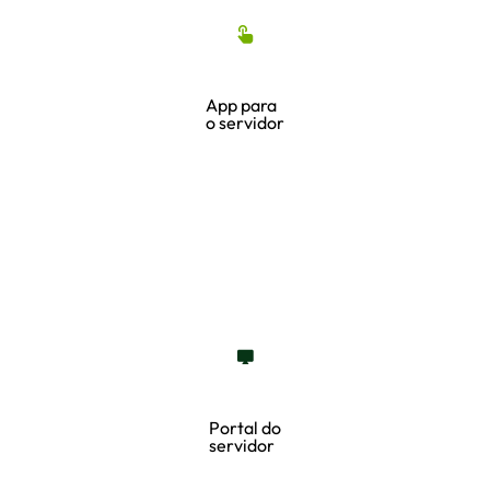
App para
o servidor
Portal do
servidor