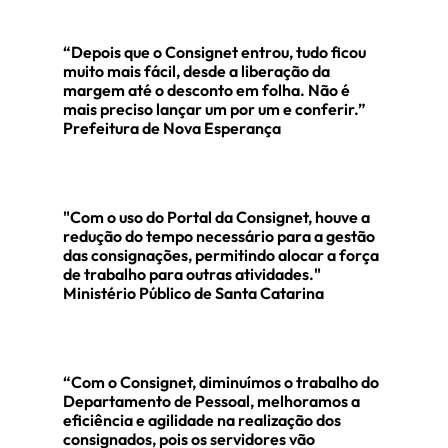
“Depois que o Consignet entrou, tudo ficou
muito mais fácil, desde a liberação da
margem até o desconto em folha. Não é
 de
Prefeitura de
Prefeitura de
Pr
mais preciso lançar um por um e conferir.”
 MA
Campos de Júlio -
Ituiutaba - MG
São
Prefeitura de Nova Esperança
MT
"Com o uso do Portal da Consignet, houve a
redução do tempo necessário para a gestão
das consignações, permitindo alocar a força
de trabalho para outras atividades."
Ministério Público de Santa Catarina
“Com o Consignet, diminuímos o trabalho do
Departamento de Pessoal, melhoramos a
eficiência e agilidade na realização dos
consignados, pois os servidores vão